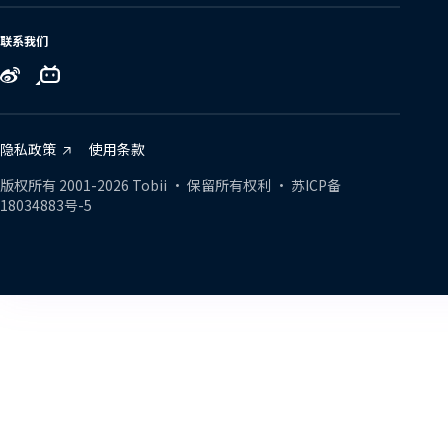
联系我们
Tobii
Tobii
Tobii
on
on
on
Zhihu
Bilibili
Weibo
隐私政策
使用条款
版权所有
2001-
2026
Tobii •
保留所有权利
•
苏ICP备
18034883号-5