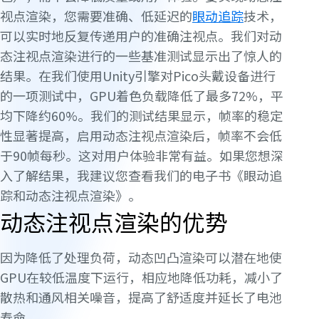
视点渲染，您需要准确、低延迟的
眼动追踪
技术，
可以实时地反复传递用户的准确注视点。我们对动
态注视点渲染进行的一些基准测试显示出了惊人的
结果。在我们使用Unity引擎对Pico头戴设备进行
的一项测试中，GPU着色负载降低了最多72%，平
均下降约60%。我们的测试结果显示，帧率的稳定
性显著提高，启用动态注视点渲染后，帧率不会低
于90帧每秒。这对用户体验非常有益。如果您想深
入了解结果，我建议您查看我们的电子书《眼动追
踪和动态注视点渲染》。
动态注视点渲染的优势
因为降低了处理负荷，动态凹凸渲染可以潜在地使
GPU在较低温度下运行，相应地降低功耗，减小了
散热和通风相关噪音，提高了舒适度并延长了电池
寿命。