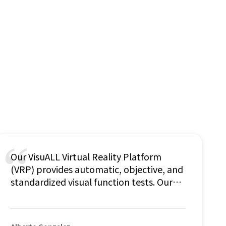
“
Our VisuALL Virtual Reality Platform
(VRP) provides automatic, objective, and
standardized visual function tests. Our
partnership with Tobii allows us to
increase the accuracy of our technology
even more. Tobii Ocumen has helped us