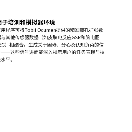
用于培训和模拟器环境
用程序可将Tobii Ocumen提供的精准瞳孔扩张数
据与其他传感器数据（如皮肤电反应GSR和脑电图
EEG）相结合，生成关于困倦、分心及认知负荷的信
号——这些信号进而能深入揭示用户的任务表现与技
能水平。