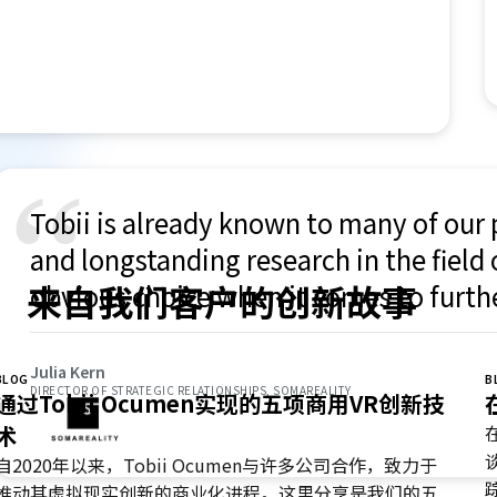
e-saver, and it puts the raw data
“
Tobii is already known to many of our p
and longstanding research in the field 
来自我们客户的创新故事
obvious choice when it comes to furth
Furthermore, Tobii Ocumen comes wit
clean interface which allows for easy ac
Julia Kern
BLOG
B
DIRECTOR OF STRATEGIC RELATIONSHIPS, SOMAREALITY
everyone working on the development
通过Tobii Ocumen实现的五项商用VR创新技
术
自2020年以来，Tobii Ocumen与许多公司合作，致力于
推动其虚拟现实创新的商业化进程。这里分享是我们的五