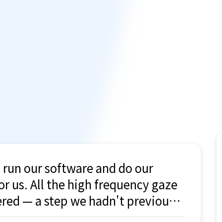
o run our software and do our
for us. All the high frequency gaze
ered — a step we hadn't previously
 to us, it's ready for our