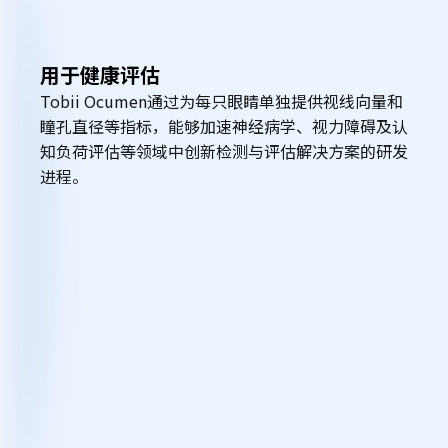
业
O
应
用于健康评估
c
Tobii Ocumen通过为每只眼睛单独提供视线向量和
用
u
瞳孔直径等指标，能够加速神经病学、视力障碍及认
知负荷评估等领域中创新检测与评估解决方案的研发
m
进程。
e
n