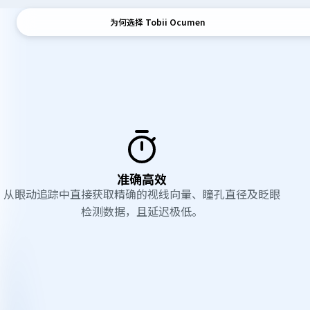
为何选择 Tobii Ocumen
为
何
选
择
T
准确高效
从眼动追踪中直接获取精确的视线向量、瞳孔直径及眨眼
o
检测数据，且延迟极低。
b
i
商
i