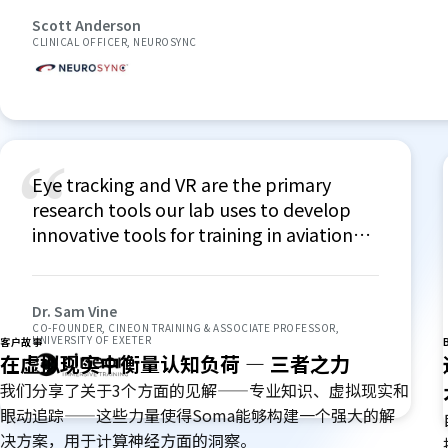
implementation. It's a tremendous tim
Scott Anderson
CLINICAL OFFICER, NEUROSYNC
into a consumable format.
“
Eye tracking and VR are the primary
research tools our lab uses to develop
innovative tools for training in aviation
and other high-risk industries. Tobii
Ocumen allows us to develop our unique
tools, much more effectively, spending
Dr. Sam Vine
CO-FOUNDER, CINEON TRAINING & ASSOCIATE PROFESSOR,
more time on our core business, and less
UNIVERSITY OF EXETER
客户故事
on programming.
在虚拟现实中衡量认知负荷 — 三者之力
我们分享了关于3个方面的见解——专业知识、虚拟现实和
眼动追踪——这些力量使得Soma能够构建一个强大的解
决方案，用于计算神经方面的洞察。