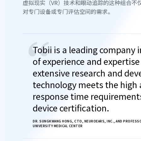
虚拟现实（VR）技术和眼动追踪的这种组合不
对专门设备或专门评估空间的需求。
“
Tobii is a leading company i
of experience and expertis
extensive research and de
technology meets the high 
response time requirements
device certification.
DR. SUNGKWANG HONG, CTO, NEUROEARS, INC., AND PROFESS
UNIVERSITY MEDICAL CENTER