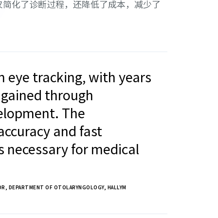
仅简化了诊断过程，还降低了成本，减少了
n eye tracking, with years
e gained through
velopment. The
accuracy and fast
 necessary for medical
OR, DEPARTMENT OF OTOLARYNGOLOGY, HALLYM