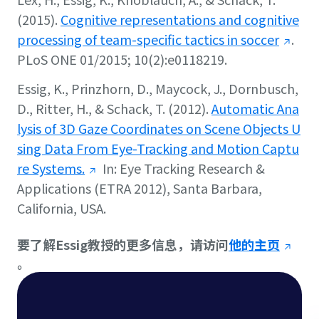
(2015).
Cognitive representations and cognitive
processing of team-specific tactics in soccer
.
PLoS ONE
01/2015; 10(2):e0118219.
Essig, K., Prinzhorn, D., Maycock, J., Dornbusch,
D., Ritter, H., & Schack, T. (2012).
Automatic Ana
lysis of 3D Gaze Coordinates on Scene Objects U
sing Data From Eye-Tracking and Motion Captu
re Systems.
In:
Eye Tracking Research &
Applications (ETRA 2012)
, Santa Barbara,
California, USA.
要了解Essig教授的更多信息，请访问
他的主页
。