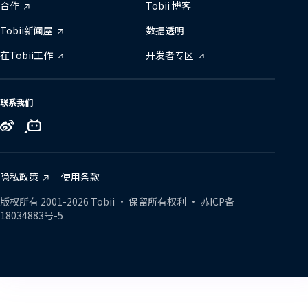
合作
Tobii 博客
Tobii新闻屋
数据透明
在Tobii工作
开发者专区
联系我们
Tobii
Tobii
Tobii
on
on
on
Zhihu
Bilibili
Weibo
隐私政策
使用条款
版权所有
2001-
2026
Tobii •
保留所有权利
•
苏ICP备
18034883号-5