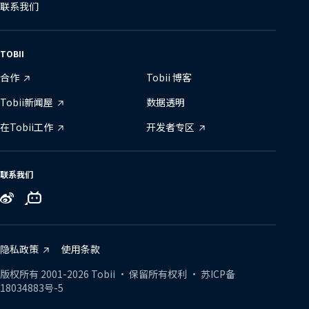
联系我们
TOBII
合作
Tobii 博客
Tobii新闻屋
数据透明
在Tobii工作
开发者专区
联系我们
Tobii
Tobii
Tobii
on
on
on
Zhihu
Bilibili
Weibo
隐私政策
使用条款
版权所有
2001-
2026
Tobii •
保留所有权利
•
苏ICP备
18034883号-5