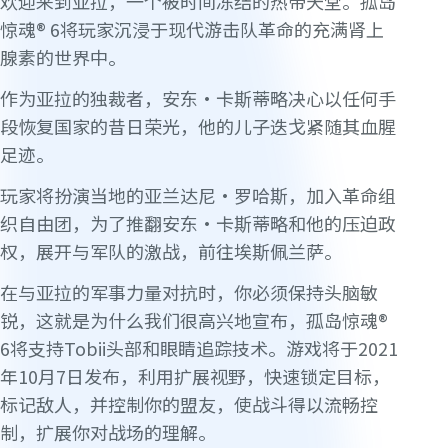
欢迎来到亚拉，一个被时间冻结的热带天堂。孤岛
惊魂® 6将玩家沉浸于现代游击队革命的充满肾上
腺素的世界中。
作为亚拉的独裁者，安东·卡斯蒂略决心以任何手
段恢复国家的昔日荣光，他的儿子迭戈紧随其血腥
足迹。
玩家将扮演当地的亚兰达尼·罗哈斯，加入革命组
织自由团，为了推翻安东·卡斯蒂略和他的压迫政
权，展开与军队的激战，前往埃斯佩兰萨。
在与亚拉的军事力量对抗时，你必须保持头脑敏
锐，这就是为什么我们很高兴地宣布，孤岛惊魂®
6将支持Tobii头部和眼睛追踪技术。游戏将于2021
年10月7日发布，利用扩展视野，快速锁定目标，
标记敌人，并控制你的盟友，使战斗得以流畅控
制，扩展你对战场的理解。