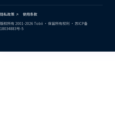
on
on
on
Zhihu
Bilibili
Weibo
隐私政策
使用条款
版权所有
2001-
2026
Tobii •
保留所有权利
•
苏ICP备
18034883号-5