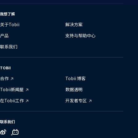
语
言
我想了解
关于Tobii
解决方案
产品
支持与帮助中心
联系我们
TOBII
合作
Tobii 博客
Tobii新闻屋
数据透明
在Tobii工作
开发者专区
联系我们
Tobii
Tobii
Tobii