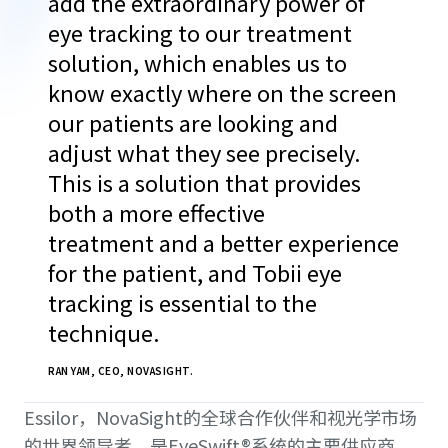
“
add the extraordinary power of
eye tracking to our treatment
solution, which enables us to
know exactly where on the screen
our patients are looking and
adjust what they see precisely.
This is a solution that provides
both a more effective
treatment and a better experience
for the patient, and Tobii eye
tracking is essential to the
technique.
RAN YAM, CEO, NOVASIGHT.
Essilor，NovaSight的全球合作伙伴和视光学市场
的世界领导者，是EyeSwift®系统的主要供应商。