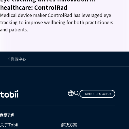
healthcare: ControlRad
Medical device maker ControlRad has leveraged eye
tracking to improve wellbeing for both practitioners
and patients.
资源中心
更
TOBII CORPORATE
改
语
言
我想了解
关于Tobii
解决方案