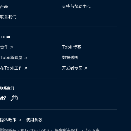
产品
支持与帮助中心
联系我们
TOBII
合作
Tobii 博客
Tobii新闻屋
数据透明
在Tobii工作
开发者专区
联系我们
Tobii
Tobii
Tobii
on
on
on
Zhihu
Bilibili
Weibo
隐私政策
使用条款
版权所有
2001-
2026
Tobii •
保留所有权利
•
苏ICP备