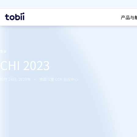
搜索
首
产品与
页
会议
CHI 2023
四月 24日, 2023年
德国汉堡 CCH 会议中心