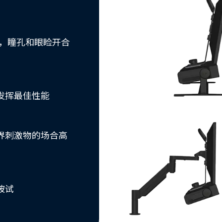
动，瞳孔和眼睑开合
发挥最佳性能
界刺激物的场合高
被试