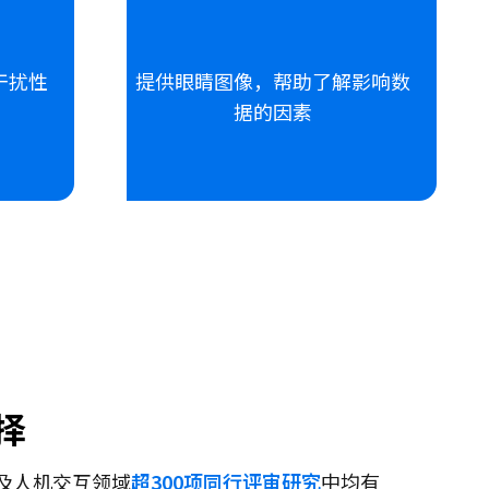
干扰性
提供眼睛图像，帮助了解影响数
据的因素
择
及人机交互领域
超300项同行评审研究
中均有