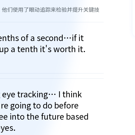
车装备商，他们使用了眼动追踪来检验并提升关键技
enths of a second…if it
up a tenth it's worth it.
g eye tracking… I think
re going to do before
ee into the future based
eyes.