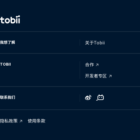
更
改
语
言
我想了解
关于Tobii
TOBII
合作
开发者专区
联系我们
Tobii
Tobii
Tobii
on
on
on
Zhihu
Bilibili
Weibo
隐私政策
使用条款