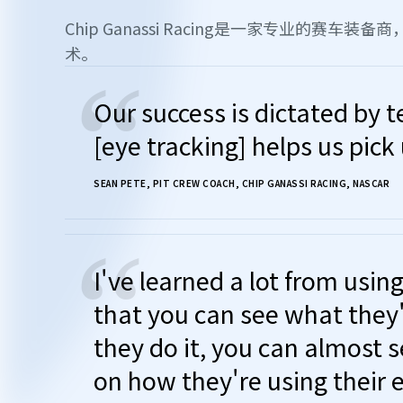
Chip Ganassi Racing是一家专业的赛
术。
“
Our success is dictated by t
[eye tracking] helps us pick 
SEAN PETE, PIT CREW COACH, CHIP GANASSI RACING, NASCAR
“
I've learned a lot from usin
that you can see what they'
they do it, you can almost s
on how they're using their 