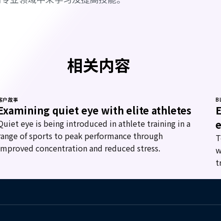
相关内容
客户故事
B
Examining quiet eye with elite athletes
E
Quiet eye is being introduced in athlete training in a
e
range of sports to peak performance through
T
improved concentration and reduced stress.
w
t