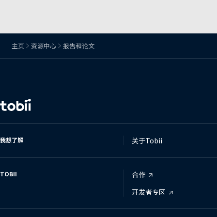
主页
资源中心
报告和论文
更
改
语
言
我想了解
关于Tobii
TOBII
合作
开发者专区