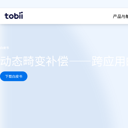
搜索
首
产品与
页
白皮书
动态畸变补偿——跨应用
下载白皮书