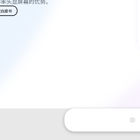
辨率头显屏幕的优势。
载白皮书