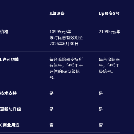
Tobii Gaze 可视化
在Windows系统上，利用GPU实现低
S单设备
Up最多5台设备
*
不同的Tobii眼动踪仪支持的功能和操作系统各有差异。请参阅各款眼动追
库
延迟渲染的气泡可视化效果。
踪仪的产品说明书，以了解其具体支持的功能。
价格
10995元/年
21995元/年
限时优惠有效期至
2026年6月30日
L许可功能
每台追踪器支持所
每台追踪器支持所
有信号，包括用于
号，包括用于评估的
评估的Beta级信
级信号。
号。
技术支持
是
是
更新与升级
是
是
C商业用途
否
否