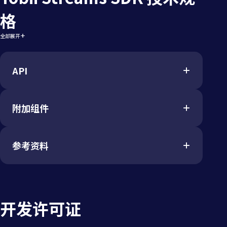
规
格
格
全部展开
API
附加组件
API*
Tobii Stream Engine Client
Version 7.2
参考资料
配置工具
显示设置与校准工具，助您快速且轻
API 语言
C
松地启动并投入使用。
C#
API 文档
代码样例
提供配有文档说明的C++、C#、JNI及
支持的操作系统
*
Windows 11 – x86 64位
Tobii Stream Engine屏幕式应
Unity示例代码，助您快速上手。其中
Windows 11 – ARMv8
64位
用开发指南
开发许可证
包含在Unity中实现用户校准功能的示
Ubuntu 2022.4 – x86​
64位
API 参考文档
例代码。
Android 9 and above – ARMv8
64位