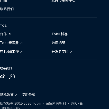
联系我们
TOBII
合作
Tobii 博客
Tobii新闻屋
数据透明
在Tobii工作
开发者专区
联系我们
Tobii
Tobii
Tobii
on
on
on
Zhihu
Bilibili
Weibo
隐私政策
使用条款
版权所有
2001-
2026
Tobii •
保留所有权利
•
苏ICP备
18034883号-5