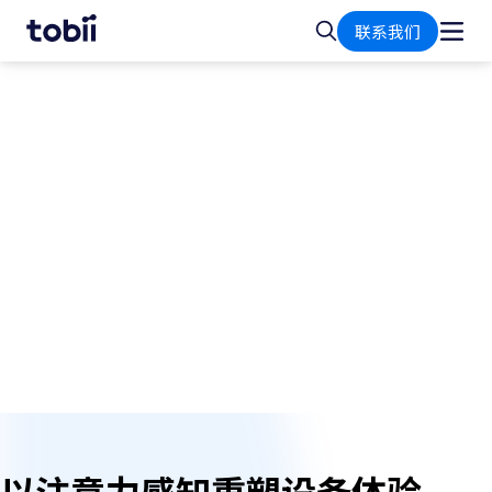
首
搜
联系我们
页
索
基于屏幕的集成方案
消费电子产品
使设备能够实时理解用户的意图、注意力和参与
度。
以注意力感知重塑设备体验