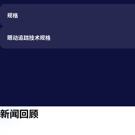
规格
眼动追踪技术规格
屏幕
双3.5”AMOLED屏
视野范围
110 degrees
眼动数据输出频率（双眼）
120 Hz
分辨率
1440 x 1600 像素 - 每只眼睛
校准
5点式校准
(2880 x 1600 像素 - 组合)
程序接口
HTC SRanipal SDK
音频
Hi-res 认证的耳机
Hi-res 认证的耳麦 (可拆卸)
支持高阻抗耳机
数据输出（眼动数据）
时间戳（设备和系统）
新闻回顾
人体工程学耳机优化
视线原始位置
视线方向
瞳孔位置
接口
USB-C 3.0. DP 1.2，蓝牙