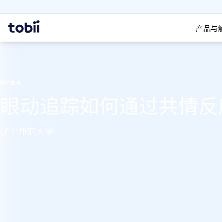
搜索
首
产品与
页
客户故事
眼动追踪如何通过共情反
辽宁师范大学