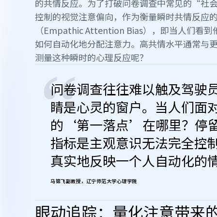
的共情反应。为了打破问卷调查中常见的“社
控制的视觉注意偏向，作为衡量瞬时共情反应
（Empathic Attention Bias），即
如何自动化地分配注意力。高共情水平通常与
测量这种瞬时的心理反应呢？
“
问卷调查往往难以触及驾驶
睛是心灵的窗户。当人们面
的‘第一落点’在哪里？停
指标是主观意识无法完全控
真实地反映一个人自动化的
马锦飞副教授，辽宁师范大学心理学院
眼动追踪：量化注意带来