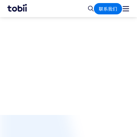
首
搜
联系我们
页
索
航空航天
改善高压力职业的培训方案
对于在高压力、高风险环境中工作的专业人士来
说，对周围环境的全面了解对于正确做出快速决策
至关重要。在真实环境和模拟环境中进行的特殊培
训有助于使这些人员做好在各种复杂场景中操作的
准备。